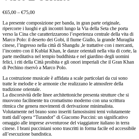
Price
€
65,00
–
€
75,00
range:
La presente composizione per banda, in gran parte originale,
€65,00
ripercorre i luoghi e gli incontri lungo la Via della Seta che porta
through
verso la Cina che caratterizzarono l’esperienza centrale della vita di
€75,00
Marco Polo: il deserto dei Gobi, il fiume Giallo, la grande Muraglia
cinese, l’ingresso nella città di Shangdu ,le trattative con i mercanti,
l’incontro con il Kublai Khan, le danze orientali nella vita di corte, la
parte meditativa nel tempio buddhista e nel giardino degli uomini
felici, i riti della Città proibita e gli onori imperiali che il Gran Khan
di Pechino riservò a Marco Polo.
La costruzione musicale è affidata a scale particolari da cui sono
tratte le melodie e le armonie che realizzano le atmosfere della
tradizione orientale.
La discorsività delle linee architettoniche presenta strutture che si
muovono facilmente tra cromatismo moderno con una scrittura
ritmica che genera movimenti di derivazione minimalista.
Volutamente nel brano sono inseriti famosissimi temi volutamente
tratti dall’opera “Turandot” di Giacomo Puccini: un significativo
omaggio alle imprese avventurose del viaggiatore italiano in terra
cinese. I brani pucciniani sono trascritti in forma facile ed accessibile
all’esecuzione bandistica.