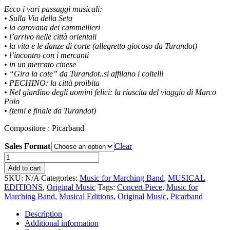
Ecco i vari passaggi musicali:
• Sulla Via della Seta
• la carovana dei cammellieri
• l’arrivo nelle città orientali
• la vita e le danze di corte (allegretto giocoso da Turandot)
• l’incontro con i mercanti
• in un mercato cinese
• “Gira la cote” da Turandot..si affilano i coltelli
• PECHINO: la città proibita
• Nel giardino degli uomini felici: la riuscita del viaggio di Marco
Polo
• (temi e finale da Turandot)
Compositore : Picarband
Sales Format
Clear
Verso
L’Oriente
Add to cart
quantity
SKU:
N/A
Categories:
Music for Marching Band
,
MUSICAL
EDITIONS
,
Original Music
Tags:
Concert Piece
,
Music for
Marching Band
,
Musical Editions
,
Original Music
,
Picarband
Description
Additional information