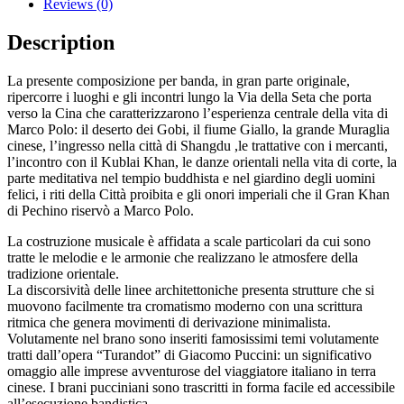
Reviews (0)
Description
La presente composizione per banda, in gran parte originale,
ripercorre i luoghi e gli incontri lungo la Via della Seta che porta
verso la Cina che caratterizzarono l’esperienza centrale della vita di
Marco Polo: il deserto dei Gobi, il fiume Giallo, la grande Muraglia
cinese, l’ingresso nella città di Shangdu ,le trattative con i mercanti,
l’incontro con il Kublai Khan, le danze orientali nella vita di corte, la
parte meditativa nel tempio buddhista e nel giardino degli uomini
felici, i riti della Città proibita e gli onori imperiali che il Gran Khan
di Pechino riservò a Marco Polo.
La costruzione musicale è affidata a scale particolari da cui sono
tratte le melodie e le armonie che realizzano le atmosfere della
tradizione orientale.
La discorsività delle linee architettoniche presenta strutture che si
muovono facilmente tra cromatismo moderno con una scrittura
ritmica che genera movimenti di derivazione minimalista.
Volutamente nel brano sono inseriti famosissimi temi volutamente
tratti dall’opera “Turandot” di Giacomo Puccini: un significativo
omaggio alle imprese avventurose del viaggiatore italiano in terra
cinese. I brani pucciniani sono trascritti in forma facile ed accessibile
all’esecuzione bandistica.