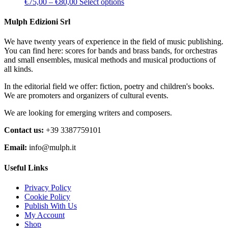
Price
This
€
75,00
–
€
80,00
Select options
options
product
range:
product
may
page
€75,00
has
Mulph Edizioni Srl
be
through
multiple
chosen
€80,00
variants.
on
We have twenty years of experience in the field of music publishing.
The
the
You can find here: scores for bands and brass bands, for orchestras
options
product
and small ensembles, musical methods and musical productions of
may
page
all kinds.
be
chosen
In the editorial field we offer: fiction, poetry and children's books.
on
We are promoters and organizers of cultural events.
the
product
We are looking for emerging writers and composers.
page
Contact us:
+39 3387759101
Email:
info@mulph.it
Useful Links
Privacy Policy
Cookie Policy
Publish With Us
My Account
Shop