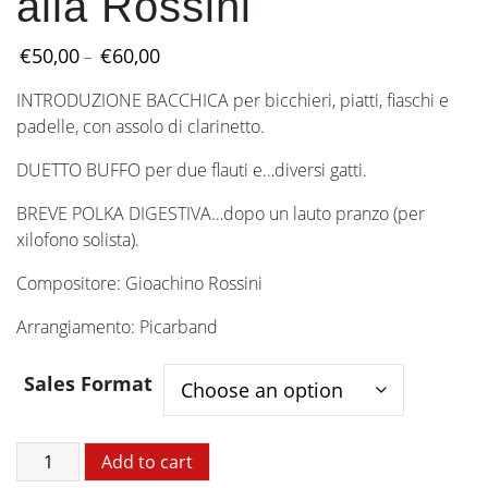
alla Rossini
Price
€
50,00
€
60,00
–
range:
INTRODUZIONE BACCHICA per bicchieri, piatti, fiaschi e
€50,00
padelle, con assolo di clarinetto.
through
€60,00
DUETTO BUFFO per due flauti e…diversi gatti.
BREVE POLKA DIGESTIVA…dopo un lauto pranzo (per
xilofono solista).
Compositore: Gioachino Rossini
Arrangiamento: Picarband
Sales Format
Tre
Add to cart
Brani