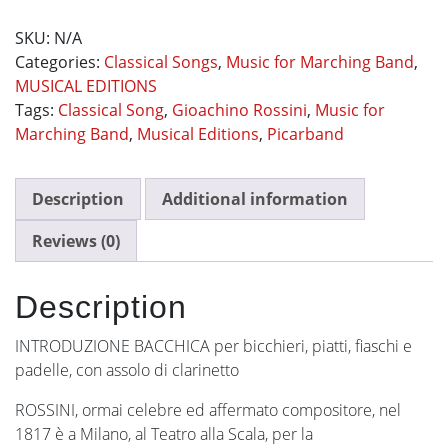
Umoristici
SKU:
N/A
alla
Categories:
Classical Songs
,
Music for Marching Band
,
Rossini
MUSICAL EDITIONS
quantity
Tags:
Classical Song
,
Gioachino Rossini
,
Music for
Marching Band
,
Musical Editions
,
Picarband
Description
Additional information
Reviews (0)
Description
INTRODUZIONE BACCHICA per bicchieri, piatti, fiaschi e
padelle, con assolo di clarinetto
ROSSINI, ormai celebre ed affermato compositore, nel
1817 è a Milano, al Teatro alla Scala, per la