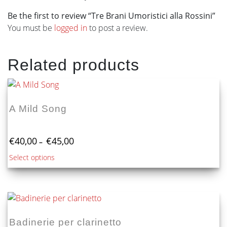
Be the first to review “Tre Brani Umoristici alla Rossini”
You must be
logged in
to post a review.
Related products
A Mild Song
Price
€
40,00
€
45,00
–
range:
This
Select options
€40,00
product
through
€45,00
has
multiple
variants.
The
Badinerie per clarinetto