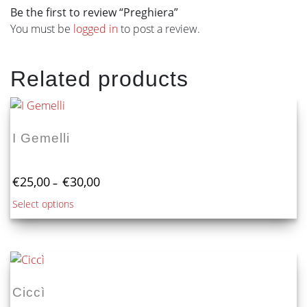
Be the first to review “Preghiera”
You must be
logged in
to post a review.
Related products
I Gemelli
Price
€
25,00
€
30,00
–
range:
This
Select options
€25,00
product
through
€30,00
has
multiple
variants.
The
Ciccì
options