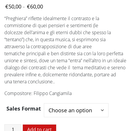
Price
€
50,00
€
60,00
–
range:
“Preghiera” riflette idealmente il contrasto e la
€50,00
commistione di quei pensieri e sentimenti (le
through
dolcezze dell’anima e gli eterni dubbi che spesso la
€60,00
“tentano”) che, in questa musica, si esprimono sia
attraverso la contrapposizione di due aree
tematiche principali e ben distinte sia con la loro perfetta
unione e sintesi, dove un tema “entra” nell’altro in un ideale
dialogo dei contrasti che vede il tema meditativo e sereno
prevalere infine e, dolcemente ridondante, portare ad
una tenera conclusione..
Compositore: Filippo Cangiamila
Sales Format
Preghiera
Add to cart