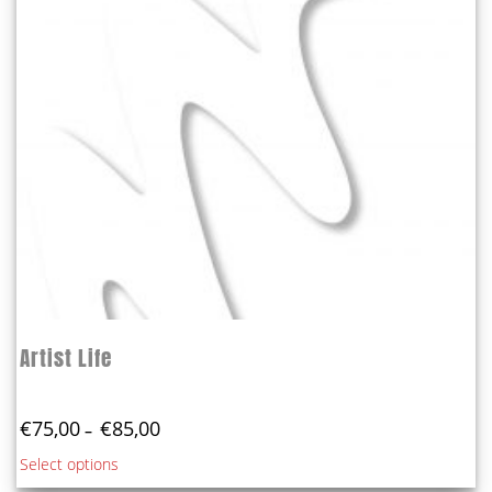
Artist Life
Price
€
75,00
€
85,00
–
range:
This
Select options
€75,00
product
through