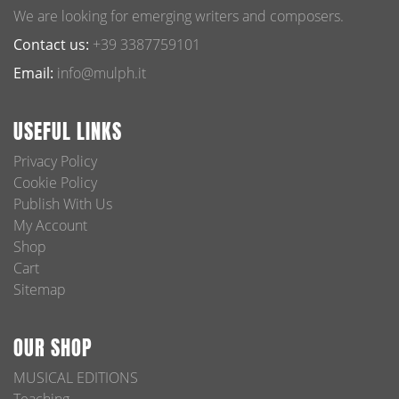
We are looking for emerging writers and composers.
Contact us:
+39 3387759101
Email:
info@mulph.it
USEFUL LINKS
Privacy Policy
Cookie Policy
Publish With Us
My Account
Shop
Cart
Sitemap
OUR SHOP
MUSICAL EDITIONS
Teaching