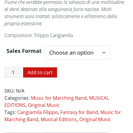
Fiume che avrebbe permesso la salvezza di una moltitudine
di ebrei destinati alla sanguinaria furia nazista. Molti
strumenti sono trattati solisticamente e all’estremo della
propria estensione.
Compositore: Filippo Cangiamila
Sales Format
Visioni
Add to cart
Orfiche
quantity
SKU:
N/A
Categories:
Music for Marching Band
,
MUSICAL
EDITIONS
,
Original Music
Tags:
Cangiamila Filippo
,
Fantasy for Band
,
Music for
Marching Band
,
Musical Editions
,
Original Music