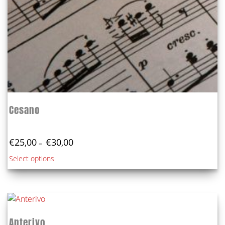
page
Cesano
Price
€
25,00
€
30,00
–
range:
This
Select options
€25,00
product
through
€30,00
has
multiple
variants.
The
Anterivo